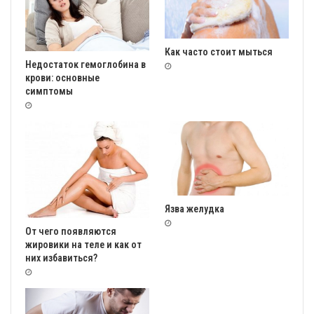
Как часто стоит мыться
Недостаток гемоглобина в
крови: основные
симптомы
Язва желудка
От чего появляются
жировики на теле и как от
них избавиться?