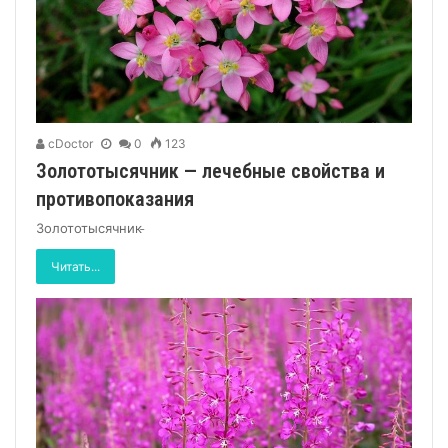
cDoctor
0
123
Золототысячник — лечебные свойства и
противопоказания
Золототысячник ̵
Читать...