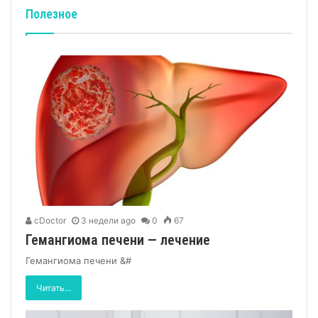
Полезное
cDoctor
3 недели ago
0
67
Гемангиома печени — лечение
Гемангиома печени &#
Читать...