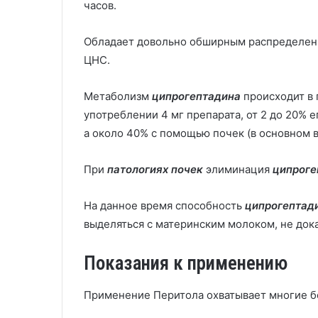
часов.
Обладает довольно обширным распределени
ЦНС.
Метаболизм
ципрогептадина
происходит в
употреблении 4 мг препарата, от 2 до 20% 
а около 40% с помощью почек (в основном 
При
патологиях почек
элиминация
ципроге
На данное время способность
ципрогептад
выделяться с материнским молоком, не дока
Показания к применению
Применение Перитола охватывает многие бо