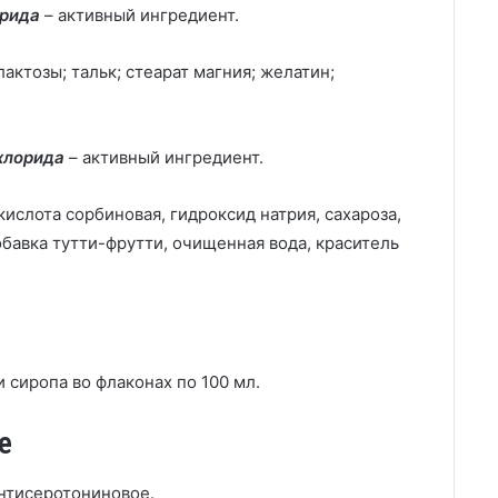
орида
– активный ингредиент.
ктозы; тальк; стеарат магния; желатин;
хлорида
– активный ингредиент.
ислота сорбиновая, гидроксид натрия, сахароза,
обавка тутти-фрутти, очищенная вода, краситель
 сиропа во флаконах по 100 мл.
е
нтисеротониновое.