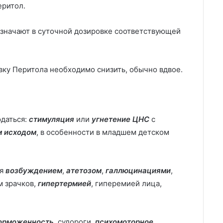
еритол.
азначают в суточной дозировке соответствующей
вку Перитола необходимо снизить, обычно вдвое.
даться:
стимуляция
или
угнетение ЦНС
с
м исходом
, в особенности в младшем детском
ся
возбуждением
,
атетозом
,
галлюцинациями
,
м зрачков,
гипертермией
, гиперемией лица,
орможенность
, судороги,
психомоторное