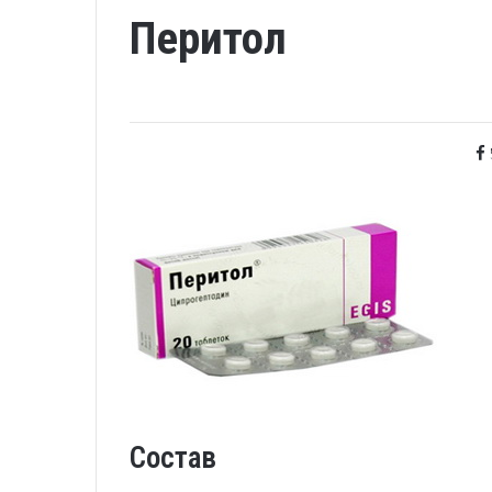
Перитол
Состав