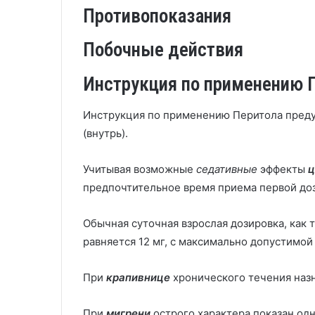
Противопоказания
Побочные действия
Инструкция по применению П
Инструкция по применению Перитола преду
(внутрь).
Учитывая возможные
седативные
эффекты
ц
предпочтительное время приема первой доз
Обычная суточная взрослая дозировка, как т
равняется 12 мг, с максимально допустимой 
При
крапивнице
хронического течения назн
При
мигрени
острого характера показан од