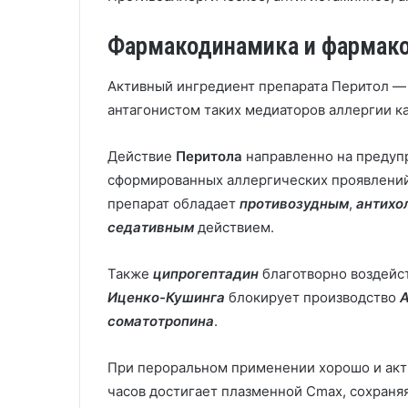
Фармакодинамика и фармак
Активный ингредиент препарата Перитол 
антагонистом таких медиаторов аллергии к
Действие
Перитола
направленно на предуп
сформированных аллергических проявлени
препарат обладает
противозудным
,
антихо
седативным
действием.
Также
ципрогептадин
благотворно воздейс
Иценко-Кушинга
блокирует производство
соматотропина
.
При пероральном применении хорошо и акт
часов достигает плазменной Cmax, сохраня