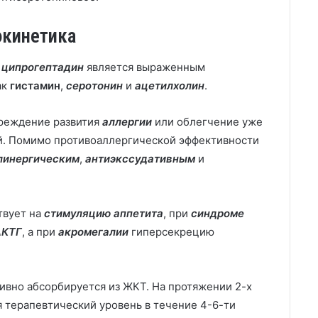
окинетика
—
ципрогептадин
является выраженным
ак
гистамин
,
серотонин
и
ацетилхолин
.
реждение развития
аллергии
или облегчение уже
й. Помимо противоаллергической эффективности
линергическим
,
антиэкссудативным
и
твует на
стимуляцию аппетита
, при
синдроме
АКТГ
, а при
акромегалии
гиперсекрецию
ивно абсорбируется из ЖКТ. На протяжении 2-х
я терапевтический уровень в течение 4-6-ти