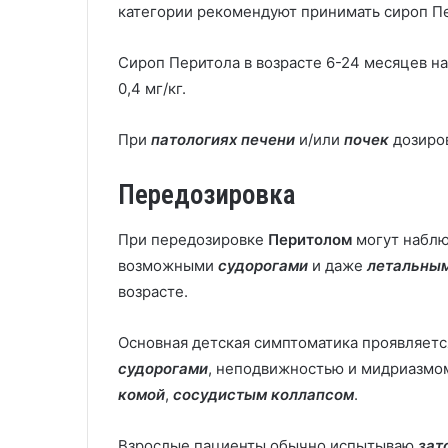
категории рекомендуют принимать сироп П
Сироп Перитола в возрасте 6-24 месяцев н
0,4 мг/кг.
При
патологиях печени
и/или
почек
дозиро
Передозировка
При передозировке
Перитолом
могут наблю
возможными
судорогами
и даже
летальны
возрасте.
Основная детская симптоматика проявляет
судорогами
, неподвижностью и мидриазмо
комой
,
сосудистым коллапсом
.
Взрослые пациенты обычно испытываю
зат