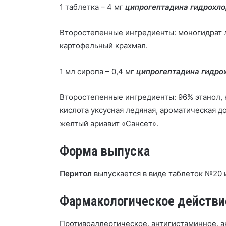
1 таблетка – 4 мг
ципрогептадина гидрохл
Второстепенные ингредиенты: моногидрат ла
картофельный крахмал.
1 мл сиропа – 0,4 мг
ципрогептадина гидро
Второстепенные ингредиенты: 96% этанол, к
кислота уксусная ледяная, ароматическая д
желтый ариавит «Сансет».
Форма выпуска
Перитол
выпускается в виде таблеток №20 и
Фармакологическое действи
Противоаллергическое, антигистаминное, а