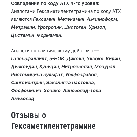
Совпадения по коду АТХ 4-го уровня:
Аналогами Гексаметилентетрамина по коду АТХ
являются
Гексамин
,
Метенамин
,
Амииноформ
,
Метрамин
,
Уротропин
,
Цистоген
,
Уризол
,
Цистамин
,
Формамин
.
Аналоги по клиническому действию —
Галенофиллипт
,
5-НОК
,
Диксин
,
Зивокс
,
Кирин
,
Диоксидин
,
Кубицин
,
Нитроксолин
,
Монурал
,
Ристомицина сульфат
,
Урофосфабол
,
Сангвиритрин
,
Эвкалипта настойка
,
Фосфомицин
,
Зеникс
,
Линезолид-Тева
,
Амизолид
.
Отзывы о
Гексаметилентетрамине