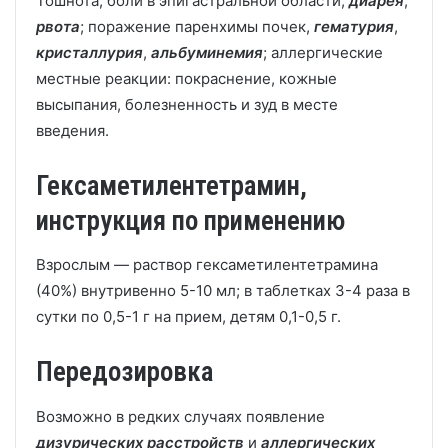
Тошнота, боли в эпигастральной области,
диарея
,
рвота
; поражение паренхимы почек,
гематурия
,
кристаллурия
,
альбуминемия
; аллергические
местные реакции: покраснение, кожные
высыпания, болезненность и зуд в месте
введения.
Гексаметилентетрамин,
инструкция по применению
Взрослым — раствор гексаметилентетрамина
(40%) внутривенно 5-10 мл; в таблетках 3-4 раза в
сутки по 0,5-1 г на прием, детям 0,1-0,5 г.
Передозировка
Возможно в редких случаях появление
дизурических расстройств
и
аллергических