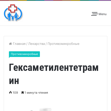
Menu
Главная
/
Лекарства
/
Противомикробные
Противомикробные
Гексаметилентетрам
ин
109
1 минута чтения