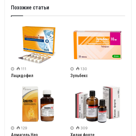
Похожие статьи
111
130
Лацидофил
Зульбекс
129
309
Алмагель Нео
Хилак форте