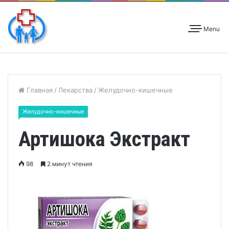
Menu
Главная
/
Лекарства
/
Желудочно-кишечные
Желудочно-кишечные
Артишока Экстракт
98
2 минут чтения