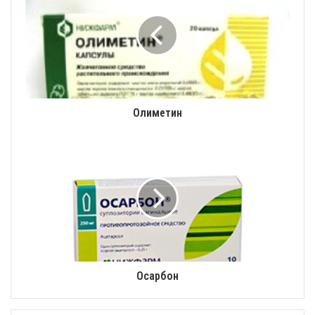
Олиметин
Осарбон