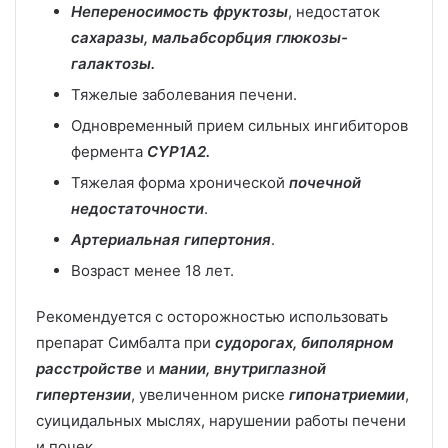
Непереносимость фруктозы
, недостаток
сахаразы, мальабсорбция глюкозы-
галактозы.
Тяжелые заболевания печени.
Одновременный прием сильных ингибиторов
фермента
CYP1A2.
Тяжелая форма хронической
почечной
недостаточности
.
Артериальная гипертония
.
Возраст менее 18 лет.
Рекомендуется с осторожностью использовать
препарат Симбалта при
судорогах, биполярном
расстройстве
и
мании, внутриглазной
гипертензии
, увеличенном риске
гипонатриемии
,
суицидальных мыслях, нарушении работы печени
и почек.