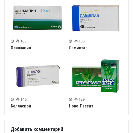
185
185
Оланзапин
Ламиктал
145
129
Белласпон
Ново-Пассит
Добавить комментарий