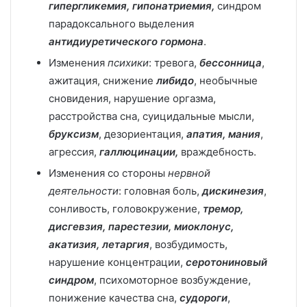
гипергликемия, гипонатриемия,
синдром
парадоксального выделения
антидиуретического гормона
.
Изменения
психики
: тревога,
бессонница
,
ажитация, снижение
либидо
, необычные
сновидения, нарушение оргазма,
расстройства сна, суицидальные мысли,
бруксизм
, дезориентация,
апатия, мания
,
агрессия,
галлюцинации,
враждебность.
Изменения со стороны
нервной
деятельности
: головная боль,
дискинезия
,
сонливость, головокружение,
тремор,
дисгевзия, парестезии, миоклонус,
акатизия, летаргия
, возбудимость,
нарушение концентрации,
серотониновый
синдром
, психомоторное возбуждение,
понижение качества сна,
судороги
,