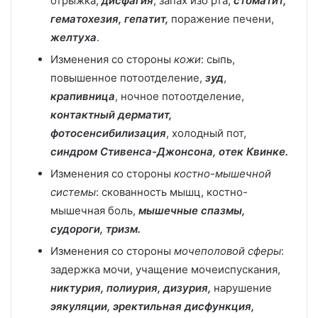
отрыжка,
дисфагия
, запах изо рта,
стоматит,
гематохезия, гепатит,
поражение печени,
желтуха
.
Изменения со стороны
кожи
: сыпь,
повышенное потоотделение,
зуд
,
крапивница
, ночное потоотделение,
контактный
дерматит,
фотосенсибилизация
, холодный пот,
синдром Стивенса-Джонсона, отек Квинке.
Изменения со стороны
костно-мышечной
системы
: скованность мышц, костно-
мышечная боль,
мышечные спазмы,
судороги, тризм.
Изменения со стороны
мочеполовой сферы
:
задержка мочи, учащение мочеиспускания,
н
иктурия, полиурия, дизурия,
нарушение
эякуляции, эректильная дисфункция,