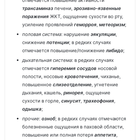
отмечается повышение активности
трансаминаз
печени,
эрозивно-язвенные
поражения
ЖКТ, ощущение сухости во рту,
усиление проявлений
геморроя
,
метеоризм
;
половая система
: нарушение
эякуляции
,
снижение
потенции
; в редких случаях
отмечается повышение/понижение
либидо
;
дыхательная система
: в редких случаях
отмечается
гиперемия
сосудов
носовой
полости, носовые
кровотечения
, чиханье,
повышенное
слизеотделение
, угнетение
дыхания, кашель,
ринорея
, ощущение
сухости в горле,
синусит
,
трахеофония
,
одышка
;
прочие
:
озноб
; в редких случаях отмечаются
болезненные ощущения в паховой области,
повышение или полная потеря
аппетита
,