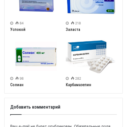
84
218
Успокой
Заласта
98
282
Солиан
Карбамазепин
Добавить комментарий
Ваш e-mail не будет опубликован.
Обязательные поля