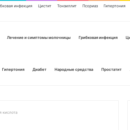
ибковая инфекция
Цистит
Тонзиллит
Псориаз
Гипертония
Лечение и симптомы молочницы
Грибковая инфекция
Ц
Гипертония
Диабет
Народные средства
Простатит
я кислота