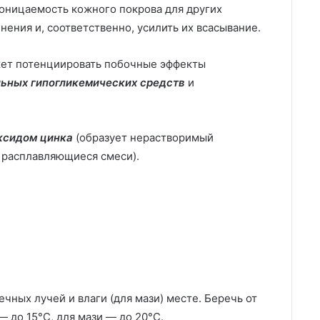
оницаемость кожного покрова для других
ения и, соответственно, усилить их всасывание.
жет потенциировать побочные эффекты
ьных гипогликемических средств
и
ксидом цинка
(образует нерастворимый
 расплавляющиеся смеси).
чных лучей и влаги (для мази) месте. Беречь от
— до 15°C, для мази — до 20°C.