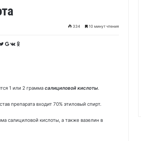
ота
334
10 минут чтения
F
T
G
V
O
a
w
o
K
d
c
i
o
o
n
e
t
g
n
o
b
t
l
t
k
o
e
e
a
l
o
r
+
k
a
k
t
s
e
s
n
i
k
i
ся 1 или 2 грамма
салициловой кислоты
.
став препарата входит 70% этиловый спирт.
ма салициловой кислоты, а также вазелин в