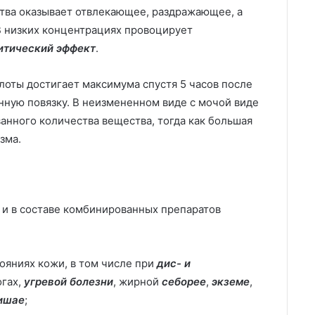
тва оказывает отвлекающее, раздражающее, а
 В низких концентрациях провоцирует
итический эффект
.
оты достигает максимума спустя 5 часов после
нную повязку. В неизмененном виде с мочой виде
нного количества вещества, тогда как большая
зма.
 и в составе комбинированных препаратов
ояниях кожи, в том числе при
дис- и
огах,
угревой болезни
, жирной
себорее
,
экземе
,
ишае
;