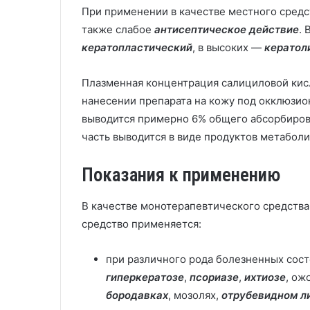
При применении в качестве местного средс
также слабое
антисептическое действие
.
кератопластический
, в высоких —
кератол
Плазменная концентрация салициловой кисл
нанесении препарата на кожу под окклюзио
выводится примерно 6% общего абсорбирова
часть выводится в виде продуктов метаболи
Показания к применению
В качестве монотерапевтического средства
средство применяется:
при различного рода болезненных сост
гиперкератозе
,
псориазе
,
ихтиозе
, ож
бородавках
, мозолях,
отрубевидном л