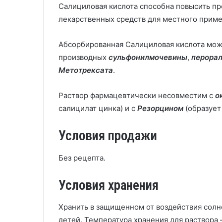
Салициловая кислота способна повысить пр
лекарственных средств для местного примен
Абсорбированная Салициловая кислота мо
производных
сульфонилмочевины
,
перорал
Метотрексата
.
Раствор фармацевтически несовместим с
о
салицилат цинка) и с
Резорцином
(образует
Условия продажи
Без рецепта.
Условия хранения
Хранить в защищенном от воздействия солне
детей. Температура хранения для раствора 