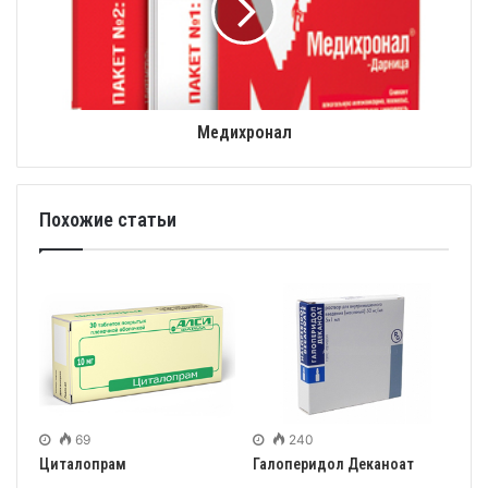
Медихронал
Похожие статьи
69
240
Циталопрам
Галоперидол Деканоат