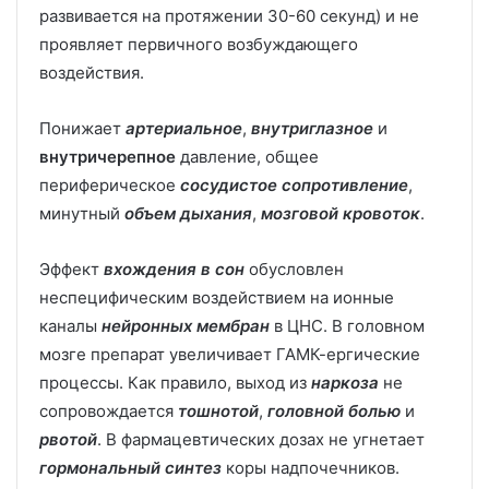
развивается на протяжении 30-60 секунд) и не
проявляет первичного возбуждающего
воздействия.
Понижает
артериальное
,
внутриглазное
и
внутричерепное
давление, общее
периферическое
сосудистое сопротивление
,
минутный
объем дыхания
,
мозговой кровоток
.
Эффект
вхождения в сон
обусловлен
неспецифическим воздействием на ионные
каналы
нейронных мембран
в ЦНС. В головном
мозге препарат увеличивает ГАМК-ергические
процессы. Как правило, выход из
наркоза
не
сопровождается
тошнотой
,
головной болью
и
рвотой
. В фармацевтических дозах не угнетает
гормональный синтез
коры надпочечников.