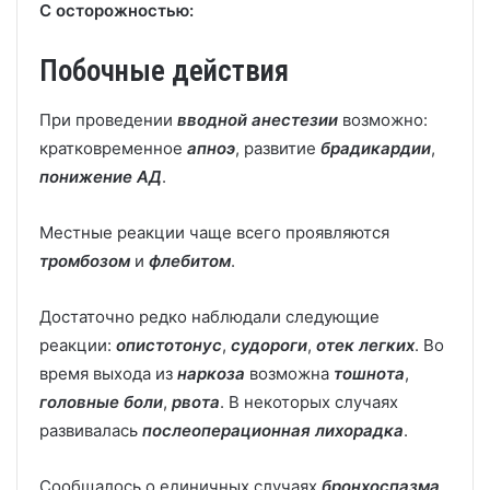
С осторожностью:
Побочные действия
При проведении
вводной анестезии
возможно:
кратковременное
апноэ
, развитие
брадикардии
,
понижение АД
.
Местные реакции чаще всего проявляются
тромбозом
и
флебитом
.
Достаточно редко наблюдали следующие
реакции:
опистотонус
,
судороги
,
отек легких
. Во
время выхода из
наркоза
возможна
тошнота
,
головные боли
,
рвота
. В некоторых случаях
развивалась
послеоперационная лихорадка
.
Сообщалось о единичных случаях
бронхоспазма
,