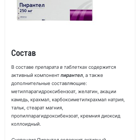
Состав
В составе
препарата в таблетках
содержится
активный компонент
пирантел
, а также
дополнительные составляющие:
метилпарагидроксибензоат, желатин, акации
камедь, крахмал, карбоксиметилкрахмал натрия,
тальк, стеарат магния,
пропилпарагидроксибензоат, кремния диоксид
коллоидный.
Суспензия Пирантел
содержит активный