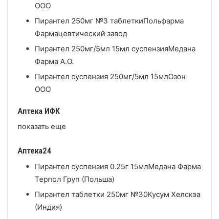
ООО
Пирантел 250мг №3 таблетки
Польфарма
Фармацевтический завод
Пирантел 250мг/5мл 15мл суспензия
Медана
Фарма А.О.
Пирантел суспензия 250мг/5мл 15мл
Озон
ООО
Аптека ИФК
показать еще
Аптека24
Пирантел суспензия 0.25г 15мл
Медана Фарма
Терпол Груп (Польша)
Пирантел таблетки 250мг №30
Кусум Хелскэа
(Индия)