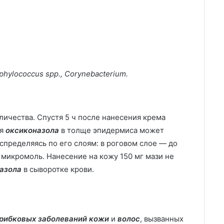
aphylococcus spp., Corynebacterium.
личества. Спустя 5 ч после нанесения крема
ия
оксиконазола
в толще эпидермиса может
спределяясь по его слоям: в роговом слое — до
9 микромоль. Нанесение на кожу 150 мг мази не
азола
в сыворотке крови.
рибковых заболеваний кожи
и
волос
, вызванных