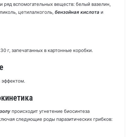
и ряд вспомогательных веществ: белый вазелин,
гликоль, цетилалкоголь,
бензойная кислота
и
30 г, запечатанных в картонные коробки.
е
 эффектом.
окинетика
золу
происходит угнетение биосинтеза
включая следующие роды паразитических грибков: