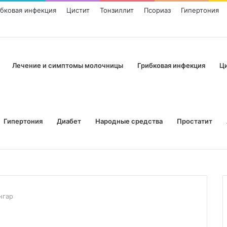
ибковая инфекция
Цистит
Тонзиллит
Псориаз
Гипертония
Лечение и симптомы молочницы
Грибковая инфекция
Ц
Гипертония
Диабет
Народные средства
Простатит
нгар