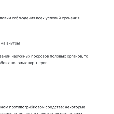
словии соблюдения всех условий хранения.
ема внутрь!
ваний наружных покровов половых органов, то
обоих половых партнеров.
нном противогрибковом средстве: некоторые
 завышена, но есть и положительные отзывы.