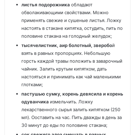
листья подорожника
обладают
обволакивающими свойствами. Можно
применять свежие и сушеные листья. Ложку
настоять в стакане кипятка, остудить, пить по
половине стакана на голодный желудок;
тысячелистник, аир болотный, зверобо
й
взять в равных пропорциях. Небольшую
горсть каждой травы положить в заварочный
чайник. Залить крутым кипятком, дать
настояться и принимать как чай маленькими
глотками;
пастушью сумку, корень девясила и корень
одуванчика
измельчить. Ложку
лекарственного сырья залить кипятком (250
мл). Ооставить на час. Пить дважды в день за
30 минут до еды по половине стакана;
сок свежего алоэ смешать в равных