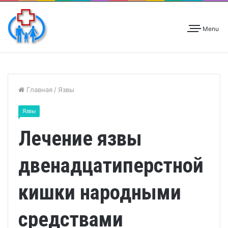
Menu
Главная
/
Язвы
Язвы
Лечение язвы
двенадцатиперстной
кишки народными
средствами