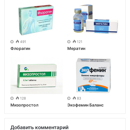
491
121
Флорагин
Мератин
128
83
Мизопростол
Экофемин Баланс
Добавить комментарий