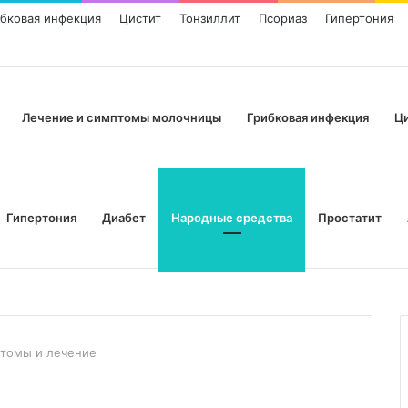
ибковая инфекция
Цистит
Тонзиллит
Псориаз
Гипертония
Лечение и симптомы молочницы
Грибковая инфекция
Ц
Гипертония
Диабет
Народные средства
Простатит
птомы и лечение