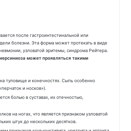
вается после гастроинтестинальной или
дели болезни. Эта форма может протекать в виде
пневмонии, узловатой эритемы, синдрома Рейтера.
 иерсиниоза может проявляться такими
на туловище и конечностях. Сыпь особенно
«перчаток и носков»).
тся болью в суставах, их отечностью,
ков на ногах, что является признаком узловатой
ьких штук до нескольких десятков.
ем признаков конъюнктивита, уретрита и артрита.