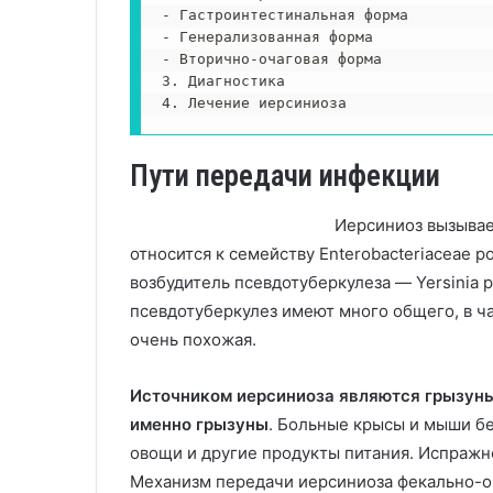
- Гастроинтестинальная форма

- Генерализованная форма

- Вторично-очаговая форма

3. Диагностика

Пути передачи инфекции
Иерсиниоз вызывает
относится к семейству Enterobacteriaceae ро
возбудитель псевдотуберкулеза — Yersinia p
псевдотуберкулез имеют много общего, в ча
очень похожая.
Источником иерсиниоза являются грызуны
именно грызуны
. Больные крысы и мыши бе
овощи и другие продукты питания. Испражне
Механизм передачи иерсиниоза фекально-ор