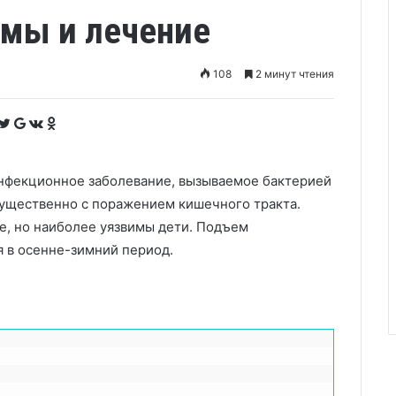
омы и лечение
108
2 минут чтения
F
T
G
V
O
a
w
o
K
d
c
i
o
o
n
e
t
g
n
o
b
t
l
t
k
o
e
e
a
l
o
r
+
k
a
нфекционное заболевание, вызываемое бактерией
k
t
s
e
s
n
имущественно с поражением кишечного тракта.
i
k
е, но наиболее уязвимы дети. Подъем
i
 в осенне-зимний период.