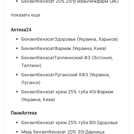
Бензилбензоат 20% 25гр мазь
Нижфарм ОАО
показать еще
Аптека24
Бензилбензоат
Здоровье (Украина, Харьков)
Бензилбензоат
Фармак (Украина, Киев)
Бензилбензоат
Таллиннский ФЗ (Эстония,
Таллинн)
Бензилбензоат
Луганский ХФЗ (Украина,
Луганск)
Бензилбензоат крем 25% туба 40г
Фармак
(Украина, Киев)
ПаниАптека
Бензилбензоат крем 25% туба 80г
Здоровье
Мазь бензилбензоат 20% 30г
Дарница