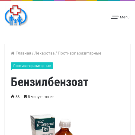
Menu
Главная
/
Лекарства
/
Противопаразитарные
Противопаразитарные
Бензилбензоат
88
6 минут чтения