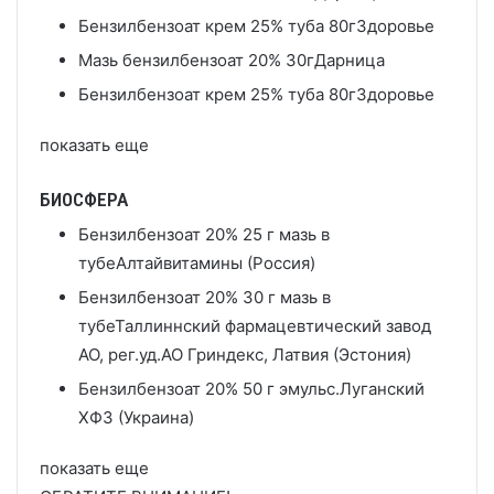
Бензилбензоат крем 25% туба 80г
Здоровье
Мазь бензилбензоат 20% 30г
Дарница
Бензилбензоат крем 25% туба 80г
Здоровье
показать еще
БИОСФЕРА
Бензилбензоат 20% 25 г мазь в
тубе
Алтайвитамины (Россия)
Бензилбензоат 20% 30 г мазь в
тубе
Таллиннский фармацевтический завод
АО, рег.уд.АО Гриндекс, Латвия (Эстония)
Бензилбензоат 20% 50 г эмульс.
Луганский
ХФЗ (Украина)
показать еще