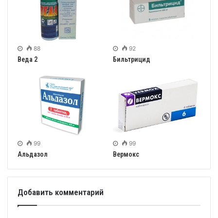
88
92
Веда 2
Бильтрицид
99
99
Альдазол
Вермокс
Добавить комментарий