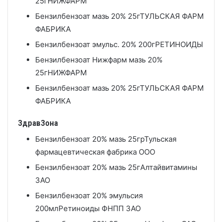
25г
НИЖФАРМ
Бензилбензоат мазь 20% 25г
ТУЛЬСКАЯ ФАРМ
ФАБРИКА
Бензилбензоат эмульс. 20% 200г
РЕТИНОИДЫ
Бензилбензоат Нижфарм мазь 20%
25г
НИЖФАРМ
Бензилбензоат мазь 20% 25г
ТУЛЬСКАЯ ФАРМ
ФАБРИКА
ЗдравЗона
Бензилбензоат 20% мазь 25гр
Тульская
фармацевтическая фабрика ООО
Бензилбензоат 20% мазь 25г
Алтайвитамины
ЗАО
Бензилбензоат 20% эмульсия
200мл
Ретиноиды ФНПП ЗАО