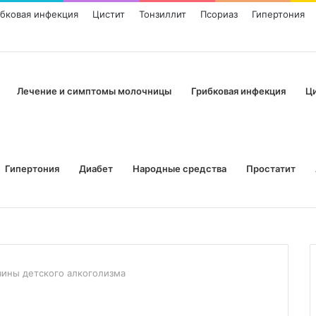
ибковая инфекция
Цистит
Тонзиллит
Псориаз
Гипертония
Лечение и симптомы молочницы
Грибковая инфекция
Ц
Гипертония
Диабет
Народные средства
Простатит
чины детского алкоголизма