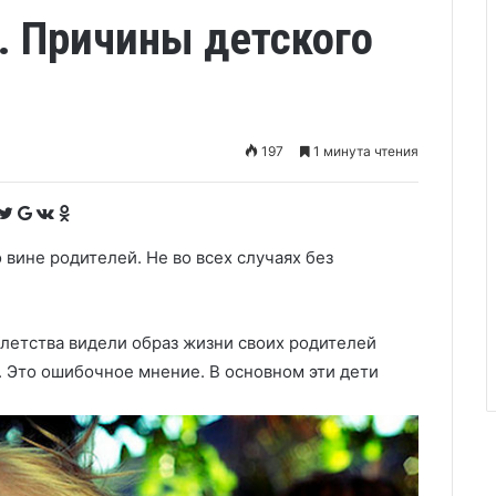
. Причины детского
197
1 минута чтения
F
T
G
V
O
a
w
o
K
d
c
i
o
o
n
e
t
g
n
o
b
t
l
t
k
 вине родителей. Не во всех случаях без
o
e
e
a
l
o
r
+
k
a
k
t
s
e
s
n
i
k
олетства видели образ жизни своих родителей
i
. Это ошибочное мнение. В основном эти дети