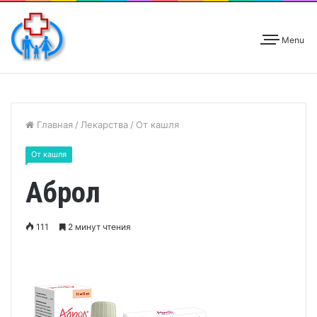
Menu
Главная
/
Лекарства
/
От кашля
От кашля
Аброл
111
2 минут чтения