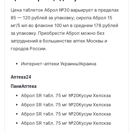
Цена таблеток Аброл №30 варьирует в пределах
85 — 120 рублей за упаковку; сиропа Аброл 15
мг/5 мл во флаконе 100 мл в среднем 178 рублей
за упаковку. Приобрести Аброл можно без
затруднений в большинстве аптек Москвы и
городов России.
Интернет-аптеки Украины
Украина
Аптека24
ПаниАптека
Аброл SR табл. 75 мг №20
Кусум Хелскэа
Аброл SR табл. 75 мг №20
Кусум Хелскэа
Аброл SR табл. 75 мг №20
Кусум Хелскэа
Аброл SR табл. 75 мг №20
Кусум Хелскэа