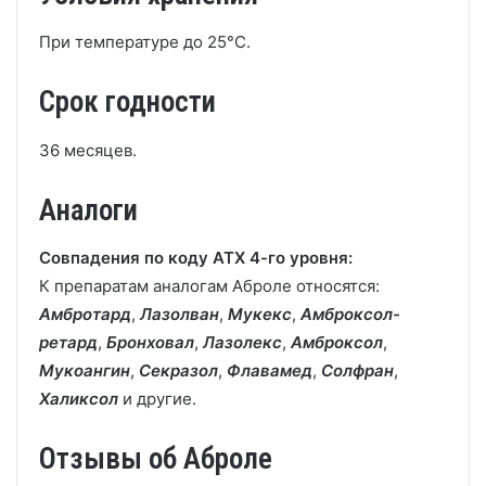
При температуре до 25°C.
Срок годности
36 месяцев.
Аналоги
Совпадения по коду АТХ 4-го уровня:
К препаратам аналогам Аброле относятся:
Амбротард
,
Лазолван
,
Мукекс
,
Амброксол-
ретард
,
Бронховал
,
Лазолекс
,
Амброксол
,
Мукоангин
,
Секразол
,
Флавамед
,
Солфран
,
Халиксол
и другие.
Отзывы об Аброле