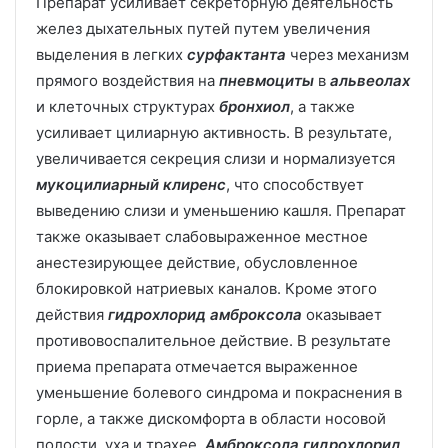
Препарат усиливает секреторную деятельность
желез дыхательных путей путем увеличения
выделения в легких
сурфактанта
через механизм
прямого воздействия на
пневмоциты
в
альвеолах
и клеточных структурах
бронхиол
, а также
усиливает цилиарную активность. В результате,
увеличивается секреция слизи и нормализуется
мукоцилиарный клиренс
, что способствует
выведению слизи и уменьшению кашля. Препарат
также оказывает слабовыраженное местное
анестезирующее действие, обусловленное
блокировкой натриевых каналов. Кроме этого
действия
гидрохлорид амброксола
оказывает
противовоспалительное действие. В результате
приема препарата отмечается выраженное
уменьшение болевого синдрома и покраснения в
горле, а также дискомфорта в области носовой
полости, уха и трахее.
Амброксола гидрохлорид