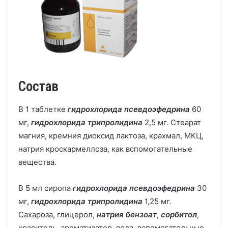
Состав
В 1 таблетке
гидрохлорида псевдоэфедрина
60
мг,
гидрохлорида трипролидина
2,5 мг. Стеарат
магния, кремния диоксид лактоза, крахмал, МКЦ,
натрия кроскармеллоза, как вспомогательные
вещества.
В 5 мл сиропа
гидрохлорида псевдоэфедрина
30
мг,
гидрохлорида трипролидина
1,25 мг.
Сахароза, глицерол,
натрия бензоат
,
сорбитол
,
краситель, ароматизатор, вода, вспомогательные