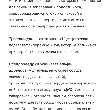
Антигистаминный препарат, который применяется
для лечения заболеваний полости носа,
сопровождающихся отеком слизистой и
заложенностью, аллергических состояний,
связанных с гиперпродукцией
гистамина
.
Трипролидин
— антагонист
Н1-рецепторов
,
подавляет гиперемию и зуд, которые возникают
при выработке
гистамина
в организме.
Псевдоэфедрин
оказывает
альфа-
адреностимулирующее
(сужает сосуды
слизистой дыхательных путей),
бронходилатирующее и кардиостимулирующее
действие, также стимулирует
ЦНС
. Уменьшает
гиперемию
и отечность тканей, заложенность
носа, улучшается проходимость бронхиальных
путей. Способствует дренированию носовых