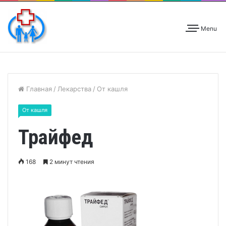
Menu
Главная
/
Лекарства
/
От кашля
От кашля
Трайфед
168
2 минут чтения