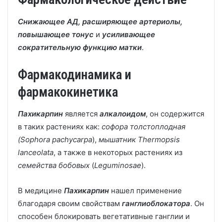
Снижающее АД, расширяющее артериолы,
повышающее тонус
и
усиливающее
сократительную функцию матки
.
Фармакодинамика и
фармакокинетика
Пахикарпин
является
алкалоидом
, он содержится
в таких растениях как:
софора толстоплодная
(Sophora pachycarpa
),
мышатник Thermopsis
lanceolata
, а также в некоторых растениях из
семейства бобовых
(
Leguminosae
).
В медицине
Пахикарпин
нашел применение
благодаря своим свойствам
ганглиоблокатора
. Он
способен блокировать вегетативные ганглии и