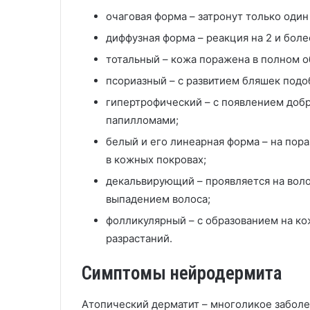
очаговая форма – затронут только оди
диффузная форма – реакция на 2 и боле
тотальный – кожа поражена в полном о
псориазный – с развитием бляшек под
гипертрофический – с появлением доб
папилломами;
белый и его линеарная форма – на пор
в кожных покровах;
декальвирующий – проявляется на воло
выпадением волоса;
фолликулярный – с образованием на к
разрастаний.
Симптомы нейродермита
Атопический дерматит – многоликое забол