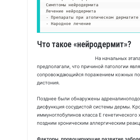
Симптомы нейродермита

Лечение нейродермита
- Препараты при атопическом дерматите

Что такое «нейродермит»?
На начальных этап
предполагали, что причиной патологии явл
сопровождающийся поражением кожных покр
дистония.
Позднее были обнаружены адреналиноподоб
дисфункция сосудистой системы дермы. Кро
иммуноглобулинов класса E генетического 
поздним хроническим аллергическим реак
Факторы, провоцирующие развитие заболе