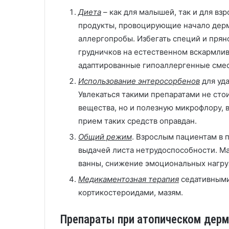
Диета
– как для малышей, так и для вз
продукты, провоцирующие начало дерм
аллергопробы. Избегать специй и пря
грудничков на естественном вскармлив
адаптированные гипоаллергенные смес
Использование энтеросорбенов
для уда
Увлекаться такими препаратами не стои
вещества, но и полезную микрофлору, 
прием таких средств оправдан.
Общий режим
. Взрослым пациентам в
выдачей листа нетрудоспособности. М
ванны, снижение эмоциональных нагру
Медикаментозная терапия
седативными
кортикостероидами, мазям.
Препараты при атопическом дерм