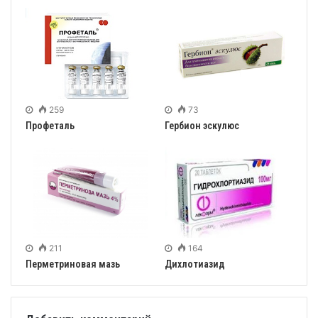
259
73
Профеталь
Гербион эскулюс
211
164
Перметриновая мазь
Дихлотиазид