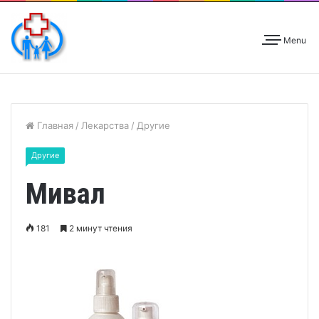
Menu
Главная
/
Лекарства
/
Другие
Другие
Мивал
181
2 минут чтения