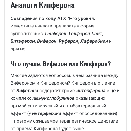
Аналоги Кипферона
Совпадения по коду АТХ 4-го уровня:
Известные аналоги препарата в форме
суппозиториев:
Генферон
,
Генферон Лайт
,
Витаферон
,
Виферон
,
Руферон
,
Лаферобион
и
другие.
Что лучше: Виферон или Кипферон?
Многие задаются вопросом: в чем разница между
Вифероном и Кипфероном? Кипферон в отличие
от
Виферона
содержит кроме
интерферона
еще и
комплекс
иммуноглобулинов
оказывающих
прямой антивирусный и антибактериальный
эффект (у
интерферона
эффект опосредованный)
– поэтому ожидаемое терапевтическое действие
от приема Кипферона будет выше.