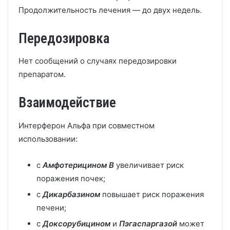
Продолжительность лечения — до двух недель.
Передозировка
Нет сообщений о случаях передозировки
препаратом.
Взаимодействие
Интерферон Альфа при совместном
использовании:
с
Амфотерицином B
увеличивает риск
поражения почек;
с
Дикарбазином
повышает риск поражения
печени;
с
Доксорубицином
и
Пэгаспаргазой
может