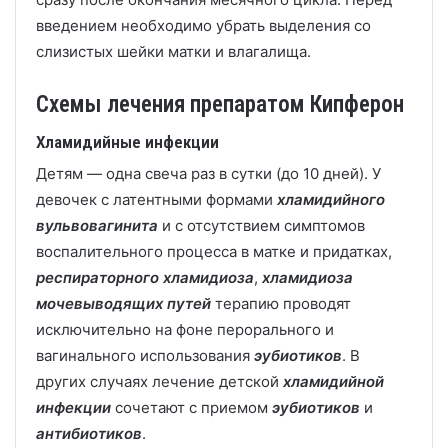
введением необходимо убрать выделения со
слизистых шейки матки и влагалища.
Схемы лечения препаратом Кипферон
Хламидийные инфекции
Детям — одна свеча раз в сутки (до 10 дней). У
девочек с латентными формами
хламидийного
вульвовагинита
и с отсутствием симптомов
воспалительного процесса в матке и придатках,
респираторного хламидиоза
,
хламидиоза
мочевыводящих путей
терапию проводят
исключительно на фоне перорального и
вагинального использования
эубиотиков
. В
других случаях лечение детской
хламидийной
инфекции
сочетают с приемом
эубиотиков
и
антибиотиков
.