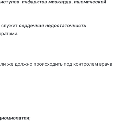
риступов
,
инфарктов миокарда
,
ишемической
а служит
сердечная недостаточность
аратами.
или же должно происходить под контролем врача
диомиопатии
;