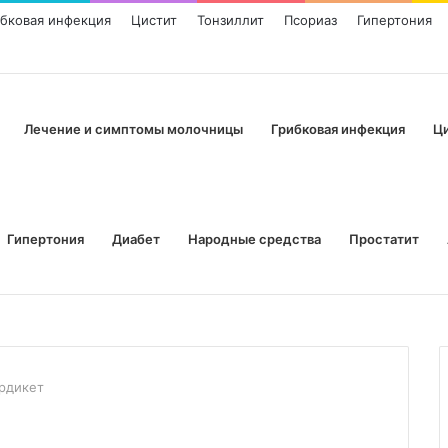
ибковая инфекция
Цистит
Тонзиллит
Псориаз
Гипертония
Лечение и симптомы молочницы
Грибковая инфекция
Ц
Гипертония
Диабет
Народные средства
Простатит
рдикет