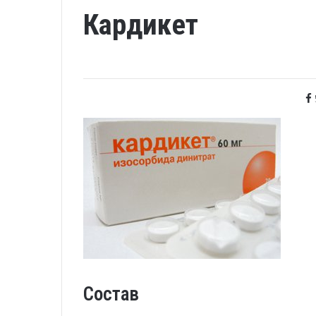
Кардикет
Состав