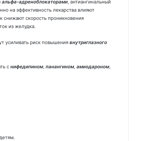
и
альфа-адреноблокаторами
, антиангинальный
нно на эффективность лекарства влияют
ак снижают скорость проникновения
ок из желудка.
т усиливать риск повышения
внутриглазного
ть с
нифедипином
,
панангином
,
амиодароном
,
детям.