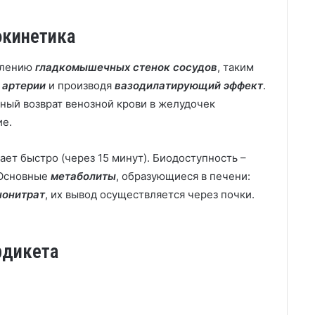
окинетика
блению
гладкомышечных стенок сосудов
, таким
и
артерии
и производя
вазодилатирующий эффект
.
ный возврат венозной крови в желудочек
ие.
ает быстро (через 15 минут). Биодоступность –
 Основные
метаболиты
, образующиеся в печени:
нонитрат
, их вывод осуществляется через почки.
рдикета