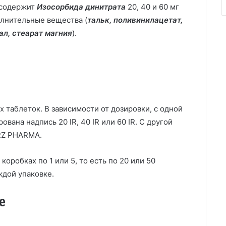
0 содержит
Изосорбида динитрата
20, 40 и 60 мг
олнительные вещества (
тальк, поливинилацетат,
л, стеарат магния
).
 таблеток. В зависимости от дозировки, с одной
вана надпись 20 IR, 40 IR или 60 IR. С другой
RZ PHARMA.
коробках по 1 или 5, то есть по 20 или 50
ждой упаковке.
е