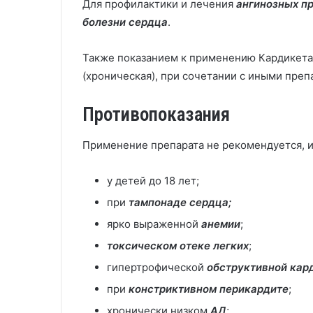
Для профилактики и лечения
ангинозных п
болезни сердца
.
Также показанием к применению Кардикет
(хроническая), при сочетании с иными преп
Противопоказания
Применение препарата не рекомендуется, 
у детей до 18 лет;
при
тампонаде сердца;
ярко выраженной
анемии
;
токсическом отеке легких
;
гипертрофической
обструктивной кар
при
констриктивном перикардите
;
хронически низком
АД
;