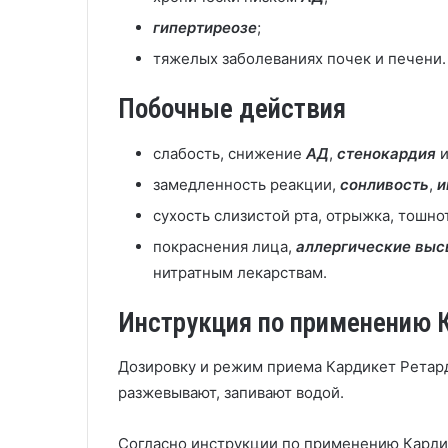
гипертиреозе
;
тяжелых заболеваниях почек и печени.
Побочные действия
слабость, снижение
АД
,
стенокардия
замедленность реакции,
сонливость
,
и
сухость слизистой рта, отрыжка, тошнот
покраснения лица,
аллергические вы
нитратным лекарствам.
Инструкция по применению К
Дозировку и режим приема Кардикет Ретард
разжевывают, запивают водой.
Согласно инструкции по применению Кардике