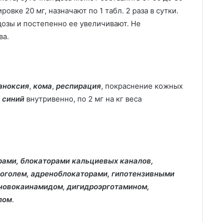
овке 20 мг, назначают по 1 табл. 2 раза в сутки.
дозы и постепенно ее увеличивают. Не
ва.
аноксия
,
кома
,
респирация
, покраснение кожных
 синий
внутривенно, по 2 мг на кг веса
рами, блокаторами кальциевых каналов,
оголем, адреноблокаторами, гипотензивными
 новокаинамидом, дигидроэрготамином,
лом
.