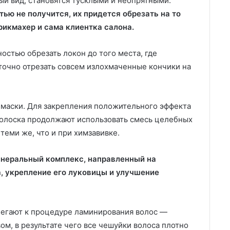
ый вид, становятся тусклыми и неопрятными.
ью не получится, их придется обрезать на то
рикмахер и сама клиентка салона.
остью обрезать локон до того места, где
аточно отрезать совсем излохмаченные кончики на
 маски. Для закрепления положительного эффекта
волоска продолжают использовать смесь целебных
теми же, что и при химзавивке.
инеральный комплекс, направленный на
, укрепление его луковицы и улучшение
бегают к процедуре ламинирования волос —
м, в результате чего все чешуйки волоса плотно