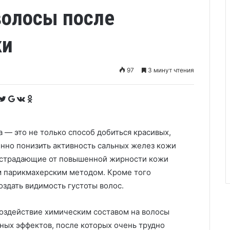
волосы после
ки
97
3 минут чтения
F
T
G
V
O
a
w
o
K
d
c
i
o
o
n
e
t
g
n
o
b
t
l
t
k
o
e
e
a
l
o
r
+
k
a
 — это не только способ добиться красивых,
k
t
s
e
s
n
нно понизить активность сальных желез кожи
i
k
 страдающие от повышенной жирности кожи
i
ым парикмахерским методом. Кроме того
здать видимость густоты волос.
оздействие химическим составом на волосы
ых эффектов, после которых очень трудно