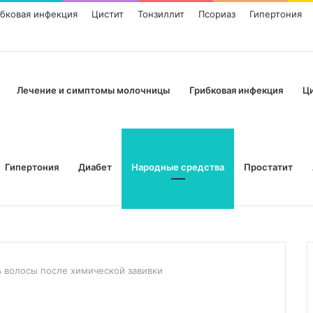
ибковая инфекция
Цистит
Тонзиллит
Псориаз
Гипертония
Лечение и симптомы молочницы
Грибковая инфекция
Ц
Гипертония
Диабет
Народные средства
Простатит
ь волосы после химической завивки