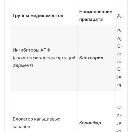
Наименование
Группы медикаментов
Дейст
препарата
Регули
АД
Снижа
Ингибиторы АПФ
сопро
(
ангиотензинпревращающий
Каптоприл
сосудо
фермент
)
Спосо
расши
просве
Облад
гипот
Блокатор кальциевых
Коринфар
действ
каналов
артер