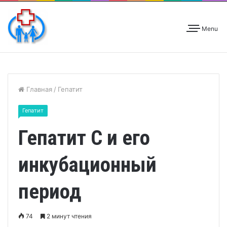
Menu
Главная
/
Гепатит
Гепатит
Гепатит С и его
инкубационный
период
74
2 минут чтения