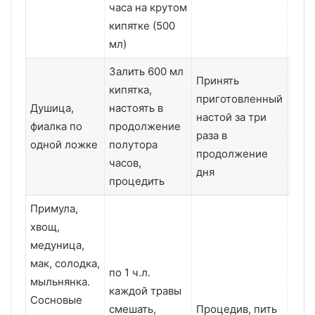
часа на крутом
кипятке (500
мл)
Залить 600 мл
Принять
кипятка,
приготовленный
Душица,
настоять в
настой за три
фиалка по
продолжение
1-2 
раза в
одной ложке
полутора
продолжение
часов,
дня
процедить
Примула,
хвощ,
медуница,
мак, солодка,
по 1 ч.л.
мыльнянка.
каждой травы
Сосновые
смешать,
Процедив, пить