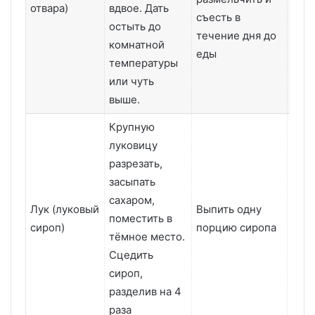
отвара)
вдвое. Дать
съесть в
остыть до
течение дня до
комнатной
еды
температуры
или чуть
выше.
Крупную
луковицу
разрезать,
засыпать
сахаром,
Лук (луковый
Выпить одну
Один
поместить в
сироп)
порцию сиропа
нед
тёмное место.
Сцедить
сироп,
разделив на 4
раза