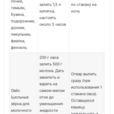
почки,
залить 1,5 л
по стакану на
Два
тимьян,
кипятка,
ночь
бузина,
настоять
подорожник,
около 3 часов
донник,
пикульник,
фиалка,
фенхель
200 г овса
залить 500 г
молока. Дать
Отвар выпить
закипеть и
сразу (при
варить на
использовании 1
Овёс
самом малом
стакана овса).
(цельные
огне до
Оставшуюся
Курс
зёрна для
уменьшения
кашицу
мес
молочного
жидкости
размельчить и