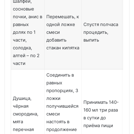
Шалфей,
сосновые
почки, анис в
Перемешать, к
равных
одной ложке
Спустя полчаса
долях по 1
смеси
процедить,
1 ме
части,
добавить
выпить
солодка,
стакан кипятка
алтей – по 2
части
Соединить в
равных
пропорциях, 3
Душица,
ложки
1 ме
Принимать 140-
чёрная
получившейся
пос
160 мл три раза
смородина,
смеси
пер
в сутки до
мята
настоять в
курс
приёма пищи
перечная
продолжение
пов