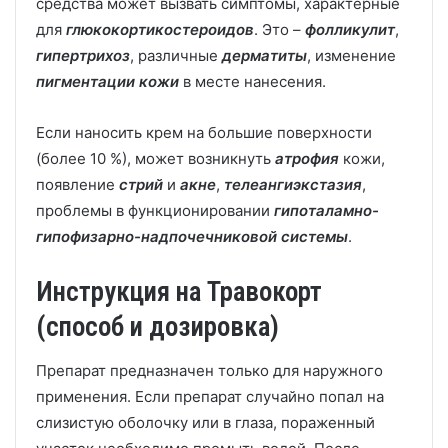
средства может вызвать симптомы, характерные
для
глюкокортикостероидов
. Это –
фолликулит
,
гипертрихо
з
, различные
дерматит
ы
, изменение
пигментации
кожи
в месте нанесения.
Если наносить крем на большие поверхности
(более 10 %), может возникнуть
атрофия
кожи,
появление
стрий
и
акне
,
телеангиэкстазия
,
проблемы в функционировании
гипоталамно-
гипофизарно-надпочечниковой системы
.
Инструкция на Травокорт
(способ и дозировка)
Препарат предназначен только для наружного
применения. Если препарат случайно попал на
слизистую оболочку или в глаза, пораженный