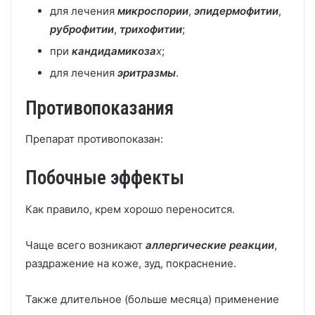
для лечения
микроспории
,
эпидермофити
и
,
руброфитии
,
трихофитии
;
при
кандидамикоза
х
;
для лечения
эритразмы
.
Противопоказания
Препарат противопоказан:
Побочные эффекты
Как правило, крем хорошо переносится.
Чаще всего возникают
аллергические реакции
,
раздражение на коже, зуд, покраснение.
Также длительное (больше месяца) применение