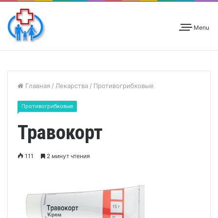
Menu
Главная
/
Лекарства
/
Противогрибковые
Противогрибковые
Травокорт
111
2 минут чтения