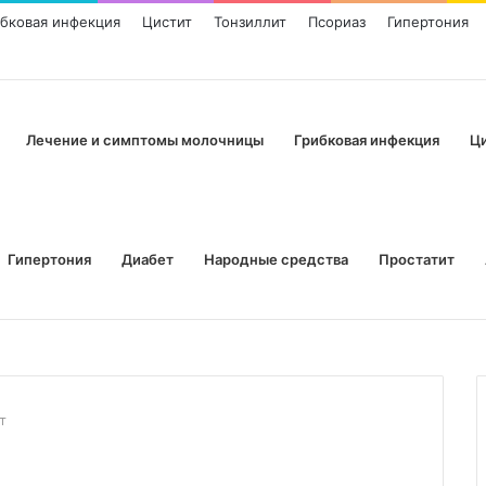
ибковая инфекция
Цистит
Тонзиллит
Псориаз
Гипертония
Лечение и симптомы молочницы
Грибковая инфекция
Ц
Гипертония
Диабет
Народные средства
Простатит
т