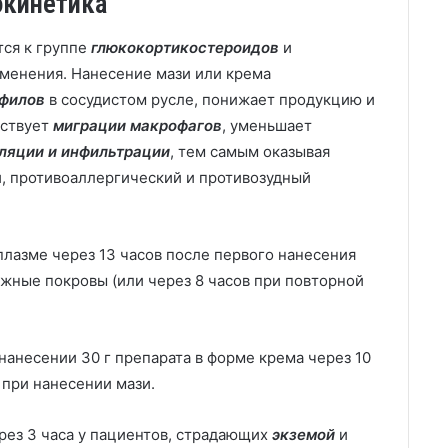
окинетика
тся к группе
глюкокортикостероидов
и
именения. Нанесение мази или крема
офилов
в сосудистом русле, понижает продукцию и
тствует
миграции макрофагов
, уменьшает
ляции и инфильтрации
, тем самым оказывая
, противоаллергический и противозудный
лазме через 13 часов после первого нанесения
ожные покровы (или через 8 часов при повторной
нанесении 30 г препарата в форме крема через 10
 при нанесении мази.
рез 3 часа у пациентов, страдающих
экземой
и