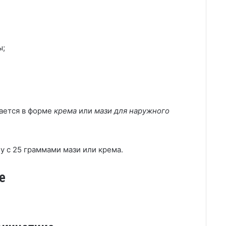
ы;
ается в форме
крема
или
мази для наружного
у с 25 граммами мази или крема.
е