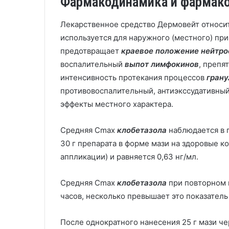
Фармакодинамика и фармак
Лекарственное средство Дермовейт относи
используется для наружного (местного) пр
предотвращает
краевое положение нейтр
воспалительный
выпот лимфокинов
, препя
интенсивность протекания процессов
грану
противовоспалительный, антиэкссудативный
эффекты местного характера.
Средняя Cmax
клобетазола
наблюдается в п
30 г препарата в форме мази на здоровые к
аппликации) и равняется 0,63 нг/мл.
Средняя Cmax
клобетазола
при повторном 
часов, несколько превышает это показатель
После однократного нанесения 25 г мази че