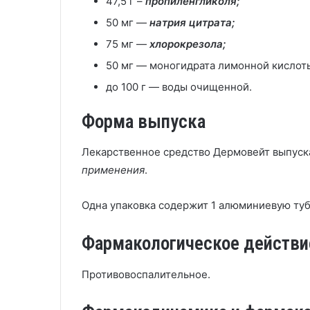
47,5 г –
пропиленгликоля;
50 мг —
натрия цитрата;
75 мг —
хлорокрезола;
50 мг — моногидрата лимонной кислот
до 100 г — воды очищенной.
Форма выпуска
Лекарственное средство Дермовейт выпуск
применения
.
Одна упаковка содержит 1 алюминиевую туб
Фармакологическое действи
Противовоспалительное.