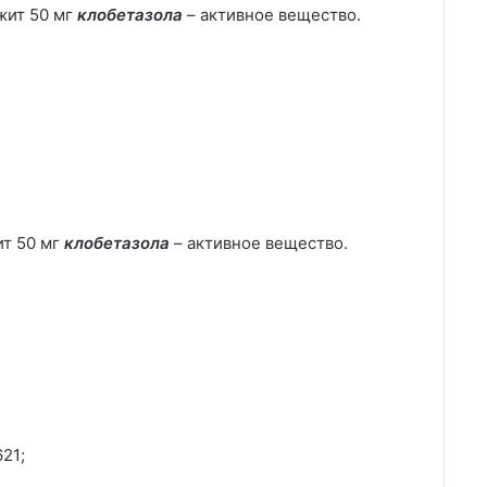
жит 50 мг
к
лобетазола
– активное вещество.
ит 50 мг
клобетазола
– активное вещество.
21;