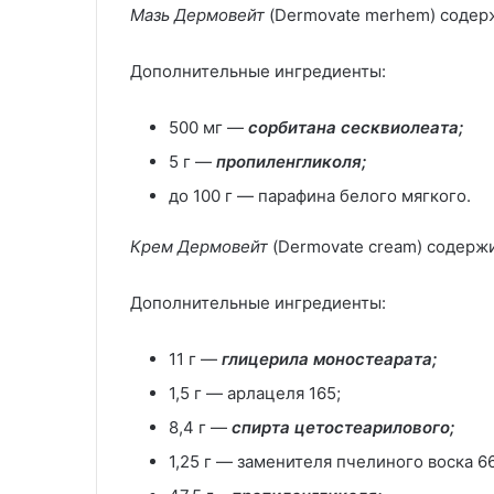
Мазь Дермовейт
(Dermovate merhem) содер
Дополнительные ингредиенты:
500 мг —
сорбитана сесквиолеата;
5 г —
пропиленгликоля;
до 100 г — парафина белого мягкого.
Крем Дермовейт
(Dermovate cream) содерж
Дополнительные ингредиенты:
11 г —
глицерила моностеарата;
1,5 г — арлацеля 165;
8,4 г —
спирта цетостеарилового;
1,25 г — заменителя пчелиного воска 66