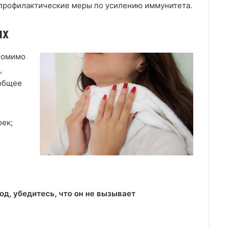
профилактические меры по усилению иммунитета.
ях
помимо
,
общее
оек;
од, убедитесь, что он не вызывает