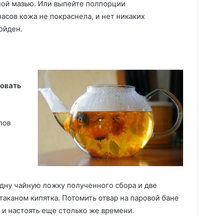
ой мазью. Или выпейте полпорции
часов кожа не покраснела, и нет никаких
ойден.
зовать
лов
дну чайную ложку полученного сбора и две
таканом кипятка. Потомить отвар на паровой бане
 и настоять еще столько же времени.