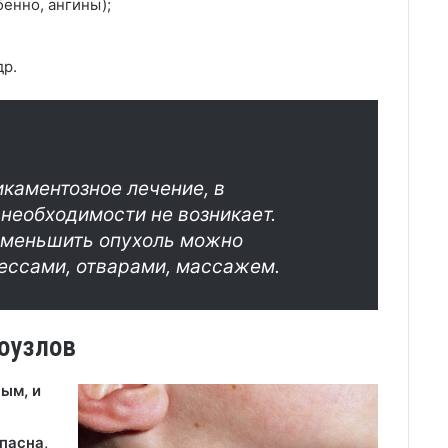
енно, ангины);
др.
каментозное лечение, в
необходимости не возникает.
уменьшить опухоль можно
ссами, отварами, массажем.
оузлов
ым, и
пасна,