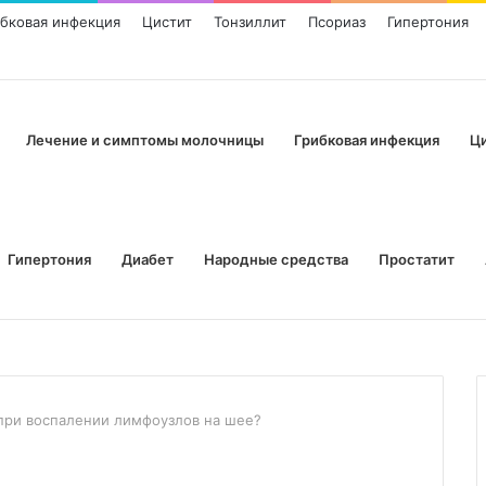
ибковая инфекция
Цистит
Тонзиллит
Псориаз
Гипертония
Лечение и симптомы молочницы
Грибковая инфекция
Ц
Гипертония
Диабет
Народные средства
Простатит
 при воспалении лимфоузлов на шее?