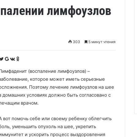
спалении лимфоузлов
303
5 минут чтения
F
T
G
V
O
a
w
o
K
d
c
i
o
o
n
e
t
g
n
o
b
t
l
t
k
Лимфаденит (воспаление лимфоузлов) –
o
e
e
a
l
o
r
+
k
a
заболевание, которое может иметь серьезные
k
t
s
e
s
n
осложнения. Поэтому лечение лимфоузлов на шее
i
k
в домашних условиях должно быть согласовано с
i
лечащим врачом.
А вот помочь себе или своему ребенку облегчить
боль, уменьшить опухоль на шее, укрепить
иммунитет и ускорить процесс выздоровления