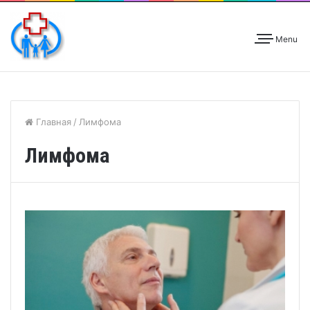
Menu
Главная
/
Лимфома
Лимфома