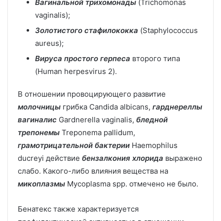
Вагинальной трихомонады
(Trichomonas
vaginalis);
Золотистого стафилококка
(Staphylococcus
aureus);
Вируса простого герпеса
второго типа
(Human herpesvirus 2).
В отношении провоцирующего развитие
молочницы
грибка Candida albicans,
гарднереллы
вагиналис
Gardnerella vaginalis,
бледной
трепонемы
Treponema pallidum,
грамотрицательной бактерии
Haemophilus
ducreyi действие
бензалкония хлорида
выражено
слабо. Какого-либо влияния вещества на
микоплазмы
Mycoplasma spp. отмечено не было.
Бенатекс также характеризуется