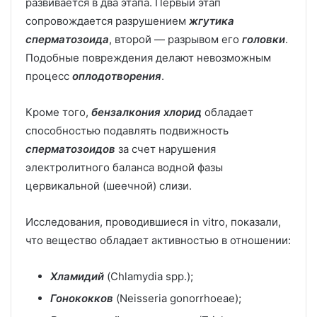
развивается в два этапа. Первый этап
сопровождается разрушением
жгутика
сперматозоида
, второй — разрывом его
головки
.
Подобные повреждения делают невозможным
процесс
оплодотворения
.
Кроме того,
бензалкония хлорид
обладает
способностью подавлять подвижность
сперматозоидов
за счет нарушения
электролитного баланса водной фазы
цервикальной (шеечной) слизи.
Исследования, проводившиеся in vitro, показали,
что вещество обладает активностью в отношении:
Хламидий
(Chlamydia spp.);
Гонококков
(Neisseria gonorrhoeae);