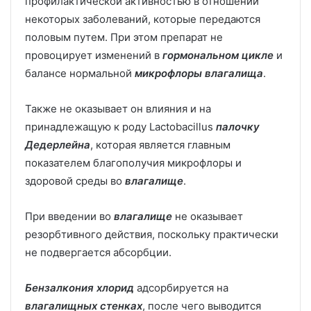
профилактической активностью в отношении
некоторых заболеваний, которые передаются
половым путем. При этом препарат не
провоцирует изменений в
гормональном цикле
и
балансе нормальной
микрофлоры влагалища
.
Также не оказывает он влияния и на
принадлежащую к роду Lactobacillus
палочку
Дедерлейна
, которая является главным
показателем благополучия микрофлоры и
здоровой среды во
влагалище
.
При введении во
влагалище
не оказывает
резорбтивного действия, поскольку практически
не подвергается абсорбции.
Бензалкония хлорид
адсорбируется на
влагалищных стенках
, после чего выводится