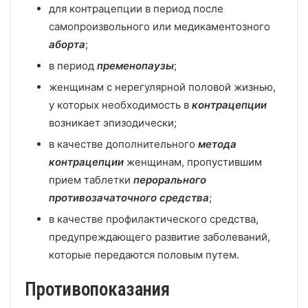
для контрацепции в период после
самопроизвольного или медикаментозного
аборта
;
в период
пременопаузы
;
женщинам с нерегулярной половой жизнью,
у которых необходимость в
контрацепции
возникает эпизодически;
в качестве дополнительного
метода
контрацепции
женщинам, пропустившим
прием таблетки
перорального
противозачаточного средства
;
в качестве профилактического средства,
предупреждающего развитие заболеваний,
которые передаются половым путем.
Противопоказания