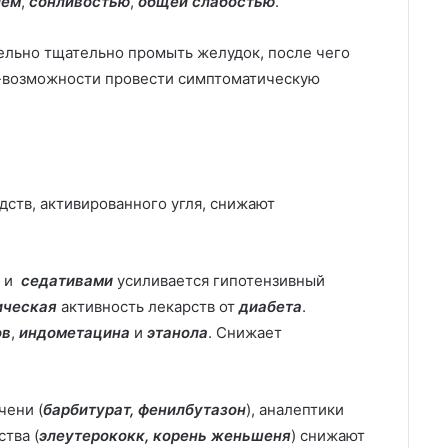
ием
,
сонливостью
,
общей слабостью
.
ельно тщательно промыть желудок, после чего
о-возможности провести симптоматическую
ств, активированного угля, снижают
и
седативами
усиливается гипотензивный
ическая
активность лекарств от
диабета
.
ов
,
индометацина
и
этанола
. Снижает
чени (
барбитурат, фенилбутазон
), аналептики
тва (
элеутерококк, корень женьшеня
) снижают