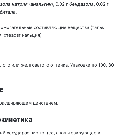
зола натрия
(
анальгин
), 0.02 г
бендазола
, 0.02 г
битала.
спомогательные составляющие вещества (тальк,
, стеарат кальция).
го или желтоватого оттенка. Упаковки по 100, 30
е
орасширяющим действием.
окинетика
щий сосудорасширяющее, анальгезирующее и