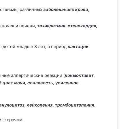
огеназы, различных
заболеваниях крови
,
 почек и печени,
тахиаритмия
,
стенокардия,
 детей младше 8 лет, в период
лактации
.
ичные аллергические реакции (
коньюктивит
,
 цвет мочи
,
сонливость
,
усиленное
анулоцитоз, лейкопения,
тромбоцитопения
.
 с врачом.