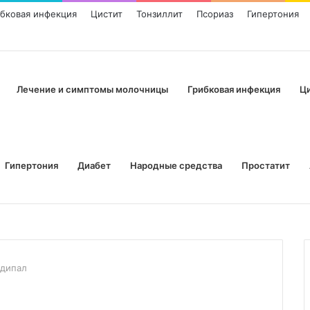
ибковая инфекция
Цистит
Тонзиллит
Псориаз
Гипертония
Лечение и симптомы молочницы
Грибковая инфекция
Ц
Гипертония
Диабет
Народные средства
Простатит
дипал