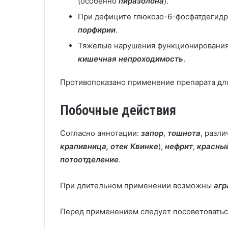
(особенно
пиразолона
).
При дефиците глюкозо-6-фосфатдегидр
порфирии
.
Тяжелые нарушения функционирования
кишечная непроходимость
.
Противопоказано применение препарата для
Побочные действия
Согласно аннотации:
запор
,
тошнота
, разл
крапивница, отек Квинке
),
нефрит
,
красный
потоотделение
.
При длительном применении возможны
агр
Перед применением следует посоветоваться