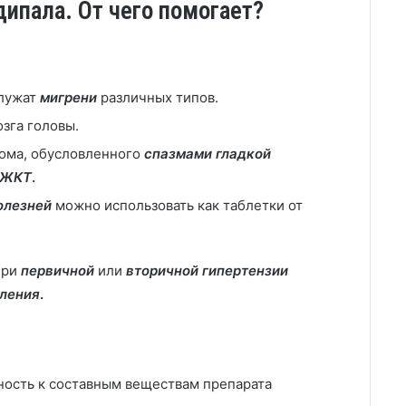
ипала. От чего помогает?
служат
мигрени
различных типов.
озга головы.
рома, обусловленного
спазмами гладкой
 ЖКТ
.
олезней
можно использовать как таблетки от
При
первичной
или
вторичной гипертензии
ления
.
ность к составным веществам препарата