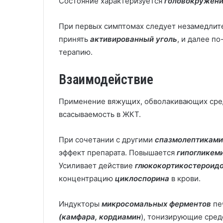
Состояние характеризуется
головокружен
При первых симптомах следует незамедлит
принять
активированный уголь
, и далее п
терапию.
Взаимодействие
Применение вяжущих, обволакивающих сред
всасываемость в ЖКТ.
При сочетании с другими
спазмолептиками
эффект препарата. Повышается
гипогликем
Усиливает действие
глюкокортикостероид
концентрацию
циклоспорина
в крови.
Индукторы
микросомальных ферментов
пе
(камфара, кордиамин
), тонизирующие средс