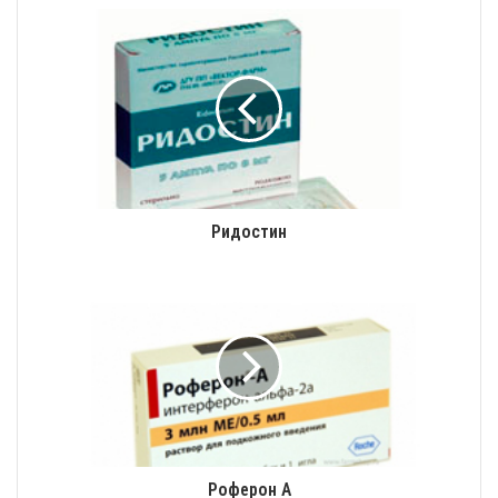
Ридостин
Роферон А