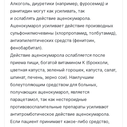
Алкоголь, диуретики (например, фуросемид) и
ранитидин могут как
усиливать
, так
и
ослаблять
действие аценокумарола.
Аценокумарол
усиливает
действие производных
сульфонилмочевины (хлорпропамид, толбутамид),
антиэпилептических средств (фенитоин,
фенобарбитал).
Действие аценокумарола
ослабляется
после
приема пищи, богатой витамином К (брокколи,
цветная капуста, зеленый горошек, капуста, салат,
шпинат, печень, зерно сои). Наилучшим
болеутоляющим средством для больных,
получающих аценокумарол, является
парацетамол, так как нестероидные
противовоспалительные препараты усиливают
антитромботическое действие аценокумарола.
Если пациент принимает какое-либо средство,