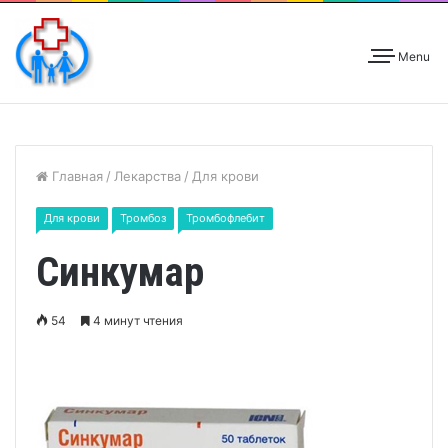
Menu
Главная
/
Лекарства
/
Для крови
Для крови
Тромбоз
Тромбофлебит
Синкумар
54
4 минут чтения