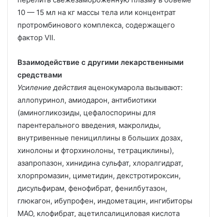
10 — 15 мл на кг массы тела или концентрат
протромбинового комплекса, содержащего
фактор VII.
Взаимодействие с другими лекарственными
средствами
Усиление действия
аценокумарола вызывают:
аллопуринол, амиодарон, антибиотики
(аминогликозиды, цефалоспорины для
парентерального введения, макролиды,
внутривенные пенициллины в больших дозах,
хинолоны и фторхинолоны, тетрациклины),
азапропазон, хинидина сульфат, хлоралгидрат,
хлорпромазин, циметидин, декстротироксин,
дисульфирам, фенофибрат, фенилбутазон,
глюкагон, ибупрофен, индометацин, ингибиторы
МАО, клофибрат, ацетилсалициловая кислота