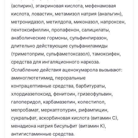
(аспирин), этакриновая кислота, мефенамовая
кислота, ловастин, метамизол натрия (анальгин),
метронидазол, метилдопа, миконазол, напроксен,
пентоксифиллин, пропафенон, салицилаты,
анаболические гормоны, сульфинпиразон,
длительно действующие сульфаниламиды
(триметоприм, сульфаметоксазол), тамоксифен,
средства для ингаляционного наркоза.
Ослабление действия
аценокумарола вызывают:
аминоглютетимид, пероральные
контрацептивные средства, барбитураты,
хлордиазепоксид, фенитоин, гризеофульвин,
галоперидол, карбамазепин, колестипол,
мепробамат, меркаптопурин, рифампицин,
сукральфат, аскорбиновая кислота (витамин С),
менадиона натрия бисульфит (витамин К),
антигистаминные средства.