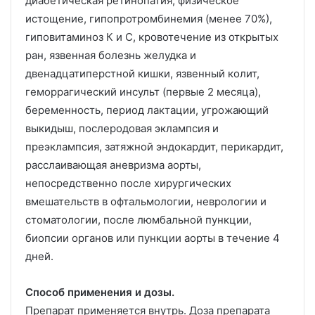
диабетическая ретинопатия, физическое
истощение, гипопротромбинемия (менее 70%),
гиповитаминоз К и С, кровотечение из открытых
ран, язвенная болезнь желудка и
двенадцатиперстной кишки, язвенный колит,
геморрагический инсульт (первые 2 месяца),
беременность, период лактации, угрожающий
выкидыш, послеродовая эклампсия и
преэклампсия, затяжной эндокардит, перикардит,
расслаивающая аневризма аорты,
непосредственно после хирургических
вмешательств в офтальмологии, неврологии и
стоматологии, после люмбальной пункции,
биопсии органов или пункции аорты в течение 4
дней.
Способ применения и дозы.
Препарат применяется внутрь. Доза препарата