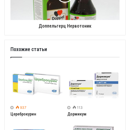
Доппельгерц Нервотоник
Похожие статьи
937
113
Цереброкурин
Дормикум