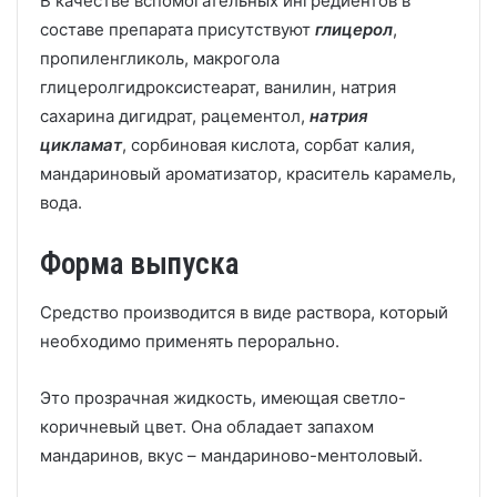
В качестве вспомогательных ингредиентов в
составе препарата присутствуют
глицерол
,
пропиленгликоль, макрогола
глицеролгидроксистеарат, ванилин, натрия
сахарина дигидрат, рацементол,
натрия
цикламат
, сорбиновая кислота, сорбат калия,
мандариновый ароматизатор, краситель карамель,
вода.
Форма выпуска
Средство производится в виде раствора, который
необходимо применять перорально.
Это прозрачная жидкость, имеющая светло-
коричневый цвет. Она обладает запахом
мандаринов, вкус – мандариново-ментоловый.