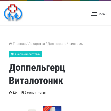
Menu
Главная
/
Лекарства
/
Для нервной системы
Для нервной системы
Доппельгерц
Виталотоник
124
2 минут чтения