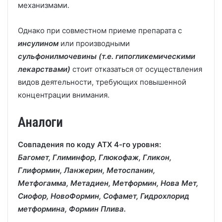
механизмами.
Однако при совместном приеме препарата с
инсулином
или производными
сульфонилмочевины (т.е. гипогликемическими
лекарствами)
стоит отказаться от осуществления
видов деятельности, требующих повышенной
концентрации внимания.
Аналоги
Совпадения по коду АТХ 4-го уровня:
Багомет, Глиминфор, Глюкофаж, Гликон,
Глиформин, Ланжерин, Метоспанин,
Метфогамма, Метадиен, Метформин, Нова Мет,
Сиофор, НовоФормин, Софамет, Гидрохлорид
метформина, Формин Плива.