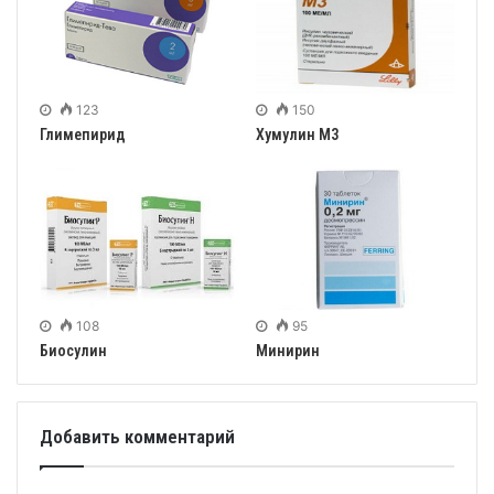
123
150
Глимепирид
Хумулин М3
108
95
Биосулин
Минирин
Добавить комментарий