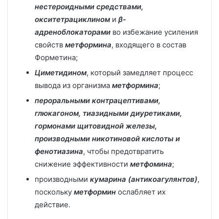
нестероидными средствами,
окситетрациклином
и
β-
адреноблокаторами
во избежание усиления
свойств
метформина
, входящего в состав
Форметина;
Циметидином
, который замедляет процесс
вывода из организма
метформина
;
пероральными контрацептивами,
глюкагоном, тиазидными диуретиками,
гормонами щитовидной железы,
производными никотиновой кислоты и
фенотиазина
, чтобы предотвратить
снижение эффективности
метфомина
;
производными
кумарина (антикоагулянтов)
,
поскольку
метформин
ослабляет их
действие.