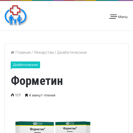
Menu
Главная
/
Лекарства
/
Диабетические
Диабетические
Форметин
117
4 минут чтения