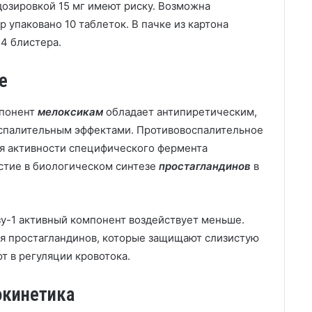
озировкой 15 мг имеют риску. Возможна
 упаковано 10 таблеток. В пачке из картона
-4 блистера.
е
мпонент
мелоксикам
обладает антипиретическим,
палительным эффектами. Противовоспалительное
ия активности специфического фермента
стие в биологическом синтезе
простагландинов
в
у-1 активный компонент воздействует меньше.
ия простагландинов, которые защищают слизистую
т в регуляции кровотока.
окинетика