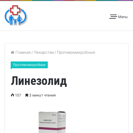
Menu
Главная
/
Лекарства
/
Противомикробные
Противомикробные
Линезолид
157
3 минут чтения