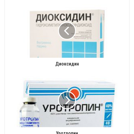
Диоксидин
Уротропин