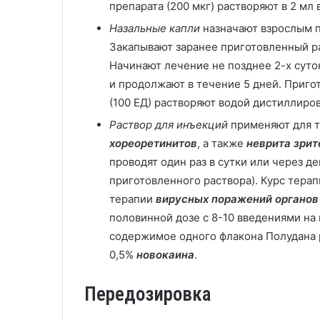
препарата (200 мкг) растворяют в 2 мл
Назальные капли
назначают взрослым 
Закапывают заранее приготовленный рас
Начинают лечение не позднее 2-х сут
и продолжают в течение 5 дней. Приго
(100 ЕД) растворяют водой дистиллиро
Раствор для инъекций
применяют для 
хореоретинитов
, а также
неврита зрит
проводят один раз в сутки или через д
приготовленного раствора). Курс терапи
терапии
вирусных поражений органов
половинной дозе с 8-10 введениями на 
содержимое одного флакона Полудана р
0,5%
новокаина
.
Передозировка