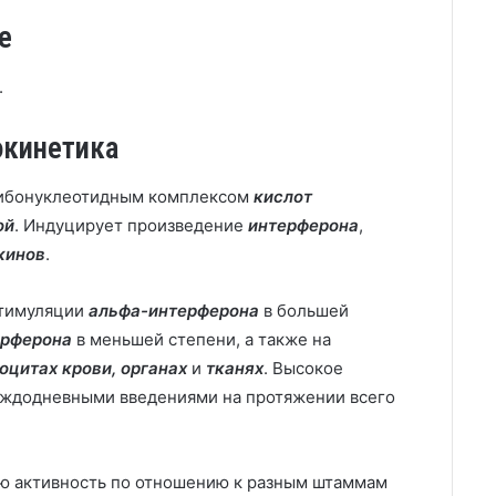
е
.
окинетика
рибонуклеотидным комплексом
кислот
ой
. Индуцирует произведение
интерферона
,
кинов
.
стимуляции
альфа-интерферона
в большей
ерферона
в меньшей степени, а также на
оцитах крови, органах
и
тканях
. Высокое
ждодневными введениями на протяжении всего
ю активность по отношению к разным штаммам