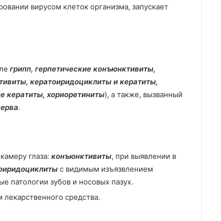
ровании вирусом клеток организма, запускает
сле
грипп, герпетические конъюнктивиты,
ивиты, кератоиридоциклиты и кератиты,
е кератиты, хориоретиниты
), а также, вызванный
нерва
.
камеру глаза:
конъюнктивиты
, при выявлении в
тоиридоциклиты
с видимым изъязвлением
е патологии зубов и носовых пазух.
 лекарственного средства.