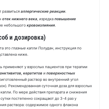
т развиться
аллергические реакции
.
н
отек нижнего века
, изредка
повышение
ие небольшого
кровоизлияния
.
соб и дозировка)
та это
глазные капли Полудан
, инструкция по
ставлена ниже.
ль
применяют у взрослых пациентов при терапии
юнктивитов, кератитов
и
поверхностных
риготовленный раствор во внутренний угол
ок). Рекомендованная суточная доза для взрослых
2 капли. По мере действия препарата и снижения
 сутки постепенно сокращают до 3-4 раз у
ления раствора: содержимое одного флакона