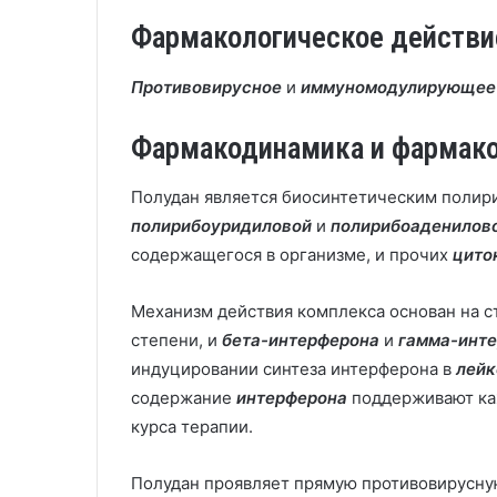
Фармакологическое действи
Противовирусное
и
иммуномодулирующее
Фармакодинамика и фармак
Полудан является биосинтетическим поли
полирибоуридиловой
и
полирибоаденилов
содержащегося в организме, и прочих
цито
Механизм действия комплекса основан на 
степени, и
бета-интерферона
и
гамма-инт
индуцировании синтеза интерферона в
лейк
содержание
интерферона
поддерживают ка
курса терапии.
Полудан проявляет прямую противовирусну