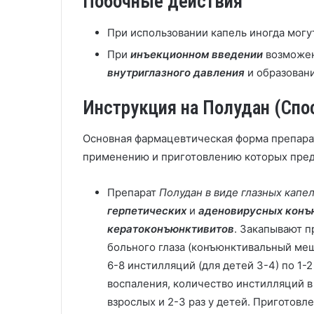
Побочные действия
При использовании капель иногда могу
При
инъекционном введении
возможе
внутриглазного давления
и образован
Инструкция на Полудан (Спо
Основная фармацевтическая форма препара
применению и приготовлению которых пред
Препарат
Полудан в виде глазных капе
герпетических
и
аденовирусных конъ
кератоконъюнктивитов
. Закапывают п
больного глаза (конъюнктивальный меш
6-8 инстилляций (для детей 3-4) по 1-
воспаления, количество инстилляций в
взрослых и 2-3 раз у детей. Приготов