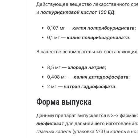
Действующее вещество лекарственного ср
и
полиуридиловой кислот 100 ЕД
:
0,107 мг —
калия полирибоуридилата
;
0,1 мг —
калия полирибоаденилата
.
В качестве вспомогательных составляющих 
8,5 мг —
хлорида натрия
;
0,408 мг —
калия дигидрофосфата
;
2 мг —
натрия гидрофосфата
.
Форма выпуска
Данный препарат выпускается в 3-х фарма
лиофилизат
для дальнейшего изготовления
глазных капель
(упаковка №3) и
капель в но