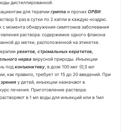
 воды дистиллированной.
пациентам для терапии
гриппа
и прочих
ОРВИ
.
твор 5 раз в сутки по 2 капли в каждую ноздрю.
ок с момента обнаружения симптомов заболевания
товления раствора: содержимое одного флакона
ванной до метки, расположенной на этикетке.
терапии
увеитов, стромальных кератитов,
ельного нерва
вирусной природы. Инъекции
ень под
конъюнктиву
, в дозе 100 мкг (0,5 мл
и, как правило, требует от 15 до 20 введений. При
 зрения
у детей, инъекции назначают в
курс лечения. Приготовление раствора:
астворяют в 1 мл воды для инъекций или в 1мл