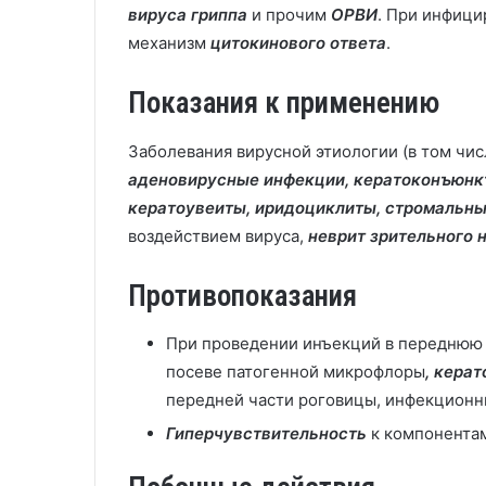
вируса гриппа
и прочим
ОРВИ
. При инфици
механизм
цитокинового ответа
.
Показания к применению
Заболевания вирусной этиологии (в том чи
аденовирусные инфекции, кератоконъюнкт
кератоувеиты, иридоциклиты, стромальны
воздействием вируса,
неврит зрительного 
Противопоказания
При проведении инъекций в переднюю 
посеве патогенной микрофлоры
, кера
передней части роговицы, инфекционны
Гиперчувствительность
к компонентам