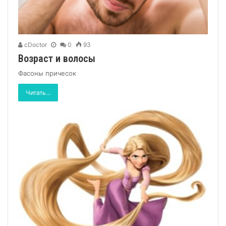
cDoctor
0
93
Возраст и волосы
Фасоны причесок
Читать...